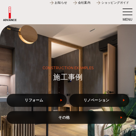
お知らせ
会社案内
ショッピングガイド
togg
navi
CONSTRUCTION EXAMPLES
施工事例
リフォーム
リノベーション
その他